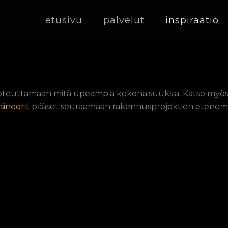
etusivu
palvelut
inspiraatio
oteuttamaan mitä upeampia kokonaisuuksia. Katso myös
sinoorit
pääset seuraamaan rakennusprojektien etenemis